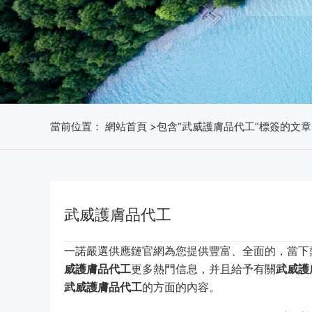
當前位置：
網站首頁
>包含“武威護膚品代工”標簽的文
武威護膚品代工
一諾嚴選供應鏈官網為您提供豐富、全面的，當下
威護膚品代工
更多熱門信息，并且給予有關
武威護
武威護膚品代工
的方面的內容。