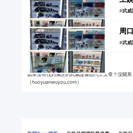
存平臺
#
武威
品,中
梁平
周
#
武威
如果沒有找到滿意的武威護膚品代工文章？沒關系
（huoyuanwuyou.com）