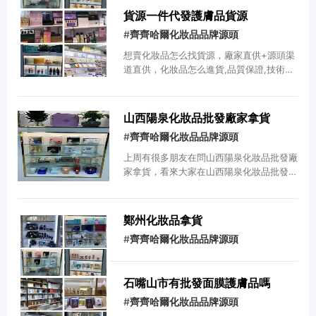
都有自己
貨源一件代發護膚品貨源
#
齊齊哈爾化妝品品牌源頭
想賣化妝品怎么找貨源，廠家直供+源頭渠
道直供，化妝品怎么進貨,品質保證,技術成
熟,化妝品創業進貨，加盟，代理渠道的絕
佳選擇,名額有限,先到先得,廠家直供,低價
拿貨。
山西陽泉化妝品批發廠家拿貨
#
齊齊哈爾化妝品品牌源頭
上周有很多朋友在問山西陽泉化妝品批發廠
家拿貨，看來大家在山西陽泉化妝品批發廠
家拿貨這方面還不夠了解，所以現在呢，我
就來給大家好好的講講有關山西陽泉化妝品
批發廠家拿貨的具體內容，希望可以更好的
鄭州化妝品拿貨
幫助到大家！開化妝品店貨從哪找(抖音商
#
齊齊哈爾化妝品品牌源頭
家賣貨貨源哪里找)-看化妝品品類是否垂
直,品類垂直更符合一手貨源。如果該商家
店鋪里什么都有,像個雜貨鋪,這種店鋪一般
石嘴山市有批發面膜護膚品嗎
也是做無貨源的,就不要考慮了。再者,看店
鋪類型。
#
齊齊哈爾化妝品品牌源頭