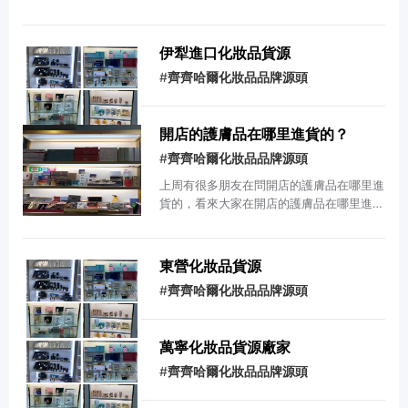
些這方面還不夠了解，所以現在呢，我就來
給大家好好的講講有關化妝品供應鏈平臺哪
家好些的具體內容，希望可以更好的幫助到
伊犁進口化妝品貨源
大家！一諾嚴選供應鏈服務平臺已成功服務
#
齊齊哈爾化妝品品牌源頭
于全國尋找化妝品、日化、保健品、女性用
口、私密用品等商品貨源的客戶需求，平臺
萬種商品貨源，滿足了商戶多樣化場景進貨
開店的護膚品在哪里進貨的？
需求，并且完成幾大品類供應行業的電子化
轉型，成為“產業+互聯網”供應鏈服務領航
#
齊齊哈爾化妝品品牌源頭
平臺，得到客戶一致的贊許。。優點1、一
上周有很多朋友在問開店的護膚品在哪里進
諾嚴選供應鏈服務平臺終以服務為宗旨，不
貨的，看來大家在開店的護膚品在哪里進貨
勢利
的這方面還不夠了解，所以現在呢，我就來
給大家好好的講講有關開店的護膚品在哪里
進貨的的具體內容，希望可以更好的幫助到
東營化妝品貨源
大家！開店的護膚品在哪里進貨的？1、找
#
齊齊哈爾化妝品品牌源頭
準自己的位置，高低中檔，國外大牌還是國
產品牌。2、去尋找最靠近品牌或廠家的一
手貨源，離源頭貨源越近，我們就保證自己
萬寧化妝品貨源廠家
的優勢，否則中間商太費資金了。3、找很
多家貨源用來給自己對比篩選優質貨源，找
#
齊齊哈爾化妝品品牌源頭
到更多的優質源頭資源，自己的優勢也最
大。4、對進口貨源的選擇，一般的供應鏈