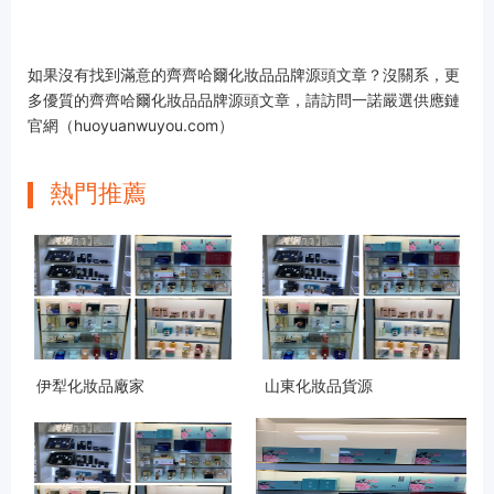
排行榜前榜.化妝品市場大廣,前景好,項目
好，歡迎咨詢合作。
如果沒有找到滿意的齊齊哈爾化妝品品牌源頭文章？沒關系，更
多優質的齊齊哈爾化妝品品牌源頭文章，請訪問一諾嚴選供應鏈
官網（huoyuanwuyou.com）
熱門推薦
伊犁化妝品廠家
山東化妝品貨源