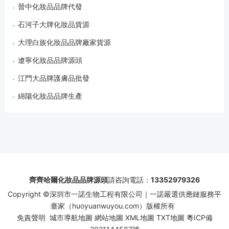
晉中化妝品品牌代發
石河子大牌化妝品貨源
大理白族化妝品品牌廠家貨源
遼寧化妝品品牌源頭
江門大品牌護膚品批發
綿陽化妝品品牌生產
齊齊哈爾化妝品品牌源頭
請咨詢電話：
13352979326
Copyright ©深圳市一諾生物工程有限公司｜一諾嚴選供應鏈服務平
臺家（huoyuanwuyou.com）版權所有
免責聲明
城市導航地圖
網站地圖
XML地圖
TXT地圖
粵ICP備