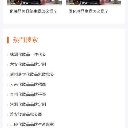
化妝品美容院生意怎么樣？
做化妝品生意怎么樣？
熱門搜索
株洲化妝品一件代發
六安化妝品品牌定制
廣州最大化妝品彩妝批發
云南化妝品品牌招商
泰州化妝品品牌平臺
河源化妝品品牌定制
淮安護膚品批發商
上饒化妝品品牌生產廠家