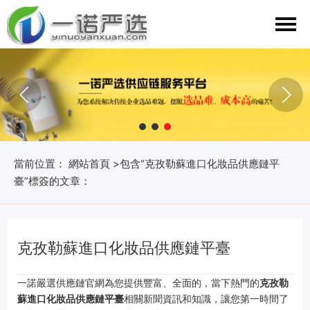
當前位置：
網站首頁
>包含“克孜勒蘇進口化妝品供應鏈平
臺”標簽的文章：
克孜勒蘇進口化妝品供應鏈平臺
一諾嚴選供應鏈官網為您提供豐富、全面的，當下熱門的
克孜勒
蘇進口化妝品供應鏈平臺
相關新聞資訊和知識，讓您第一時間了