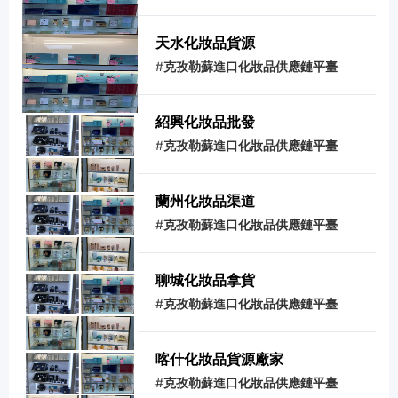
接、采購、倉儲、物流及售后各個部門的管
理運作模式，跟蹤出產產品的引進及使用環
天水化妝品貨源
節。產品應用于護膚品、化妝品等行業。公
司擁有進口各大化妝品品牌，公司歷經多年
#
克孜勒蘇進口化妝品供應鏈平臺
的發展，致力于為商戶提供系統性的產品解
決方案。1、供應鏈有一定的規模，極大程
度的縮短
紹興化妝品批發
#
克孜勒蘇進口化妝品供應鏈平臺
蘭州化妝品渠道
#
克孜勒蘇進口化妝品供應鏈平臺
聊城化妝品拿貨
#
克孜勒蘇進口化妝品供應鏈平臺
喀什化妝品貨源廠家
#
克孜勒蘇進口化妝品供應鏈平臺