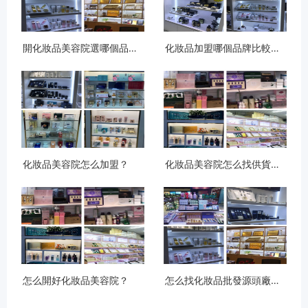
開化妝品美容院選哪個品牌好？
化妝品加盟哪個品牌比較好？
化妝品美容院怎么加盟？
化妝品美容院怎么找供貨渠道
怎么開好化妝品美容院？
怎么找化妝品批發源頭廠家？