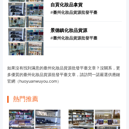
自貢化妝品拿貨
#
臺州化妝品貨源批發平臺
景德鎮化妝品貨源
#
臺州化妝品貨源批發平臺
如果沒有找到滿意的臺州化妝品貨源批發平臺文章？沒關系，更
多優質的臺州化妝品貨源批發平臺文章，請訪問一諾嚴選供應鏈
官網（huoyuanwuyou.com）
熱門推薦