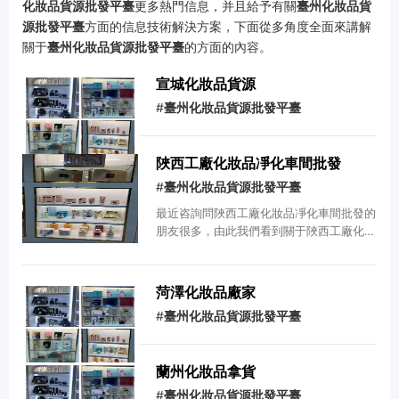
化妝品貨源批發平臺
更多熱門信息，并且給予有關
臺州化妝品貨
源批發平臺
方面的信息技術解決方案，下面從多角度全面來講解
關于
臺州化妝品貨源批發平臺
的方面的內容。
宣城化妝品貨源
#
臺州化妝品貨源批發平臺
陜西工廠化妝品凈化車間批發
#
臺州化妝品貨源批發平臺
最近咨詢問陜西工廠化妝品凈化車間批發的
朋友很多，由此我們看到關于陜西工廠化妝
品凈化車間批發還是有必要再說明一下的，
所以趁現在有空跟大家簡述一下關于陜西工
廠化妝品凈化車間批發的相關問題，今天，
菏澤化妝品廠家
小編就來和大家講一下。廣州一手貨源批發
#
臺州化妝品貨源批發平臺
平臺合集_中國十大貨源批發平臺_廣州一手
貨源批發平臺合集有哪些呢?
蘭州化妝品拿貨
#
臺州化妝品貨源批發平臺