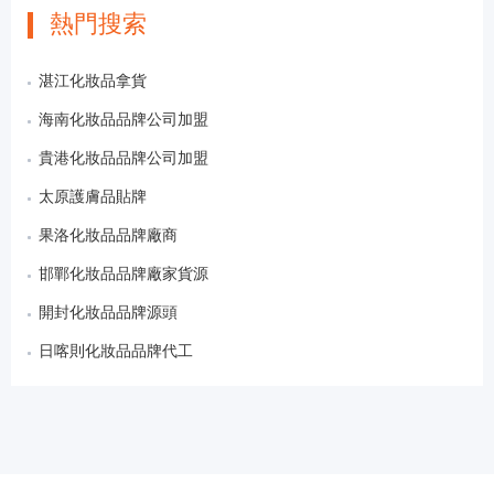
熱門搜索
湛江化妝品拿貨
海南化妝品品牌公司加盟
貴港化妝品品牌公司加盟
太原護膚品貼牌
果洛化妝品品牌廠商
邯鄲化妝品品牌廠家貨源
開封化妝品品牌源頭
日喀則化妝品品牌代工