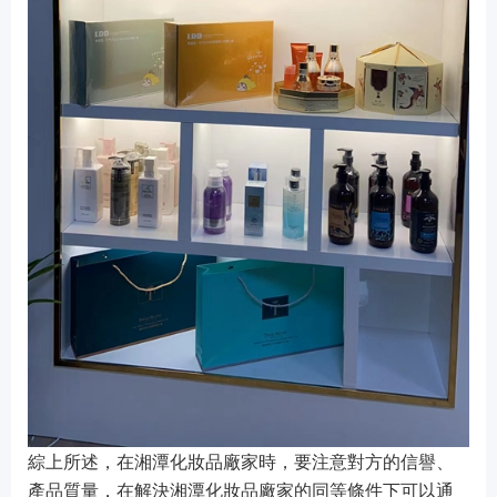
綜上所述，在湘潭化妝品廠家時，要注意對方的信譽、
產品質量，在解決湘潭化妝品廠家的同等條件下可以通