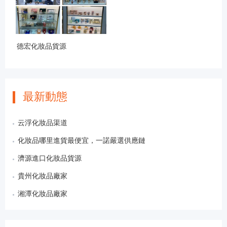
>
德宏化妝品貨源
最新動態
云浮化妝品渠道
化妝品哪里進貨最便宜，一諾嚴選供應鏈
濟源進口化妝品貨源
貴州化妝品廠家
湘潭化妝品廠家