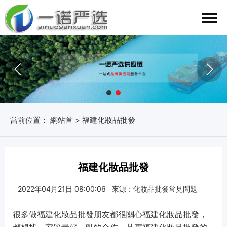
當前位置：
網站首
> 福建化妝品批發
福建化妝品批發
2022年04月21日 08:00:06
來源：
化妝品批發常見問題
很多做
福建化妝品批發
朋友都很關心福建
化妝品批發
，