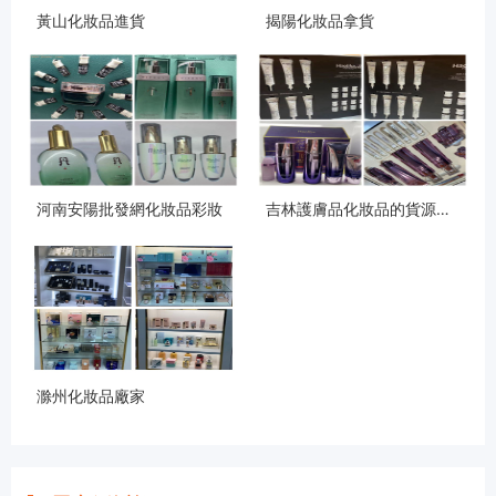
>
>
黃山化妝品進貨
揭陽化妝品拿貨
>
>
河南安陽批發網化妝品彩妝
吉林護膚品化妝品的貨源在哪里
>
滁州化妝品廠家