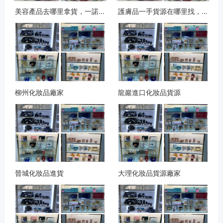
>
>
美容產品去哪里拿貨，一諾嚴選供應鏈平臺
護膚品一手貨源在哪里找，一諾嚴選供應鏈平臺
>
>
柳州化妝品廠家
龍巖進口化妝品貨源
>
>
晉城化妝品進貨
大理化妝品貨源廠家