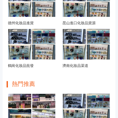
>
>
德州化妝品進貨
昆山進口化妝品貨源
>
>
鶴崗化妝品批發
濟南化妝品渠道
熱門推薦