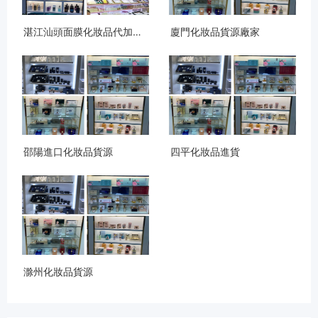
>
>
湛江汕頭面膜化妝品代加工批發價格
廈門化妝品貨源廠家
>
>
邵陽進口化妝品貨源
四平化妝品進貨
>
滁州化妝品貨源