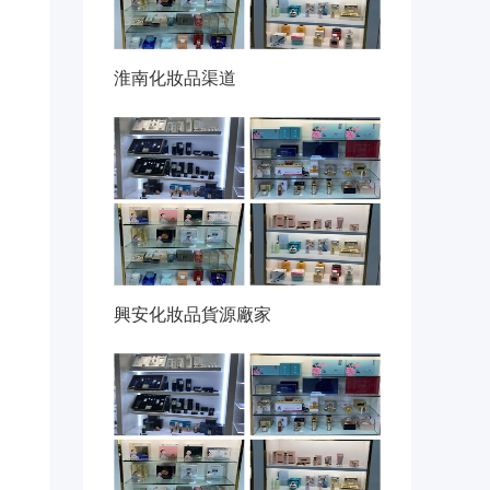
>
淮南化妝品渠道
>
興安化妝品貨源廠家