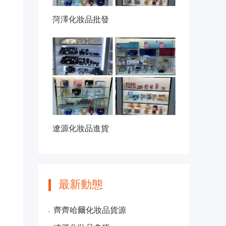
>
菏澤化妝品批發
>
遼源化妝品進貨
最新動態
齊齊哈爾化妝品貨源