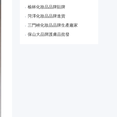
榆林化妝品品牌貼牌
菏澤化妝品品牌進貨
三門峽化妝品品牌生產廠家
保山大品牌護膚品批發