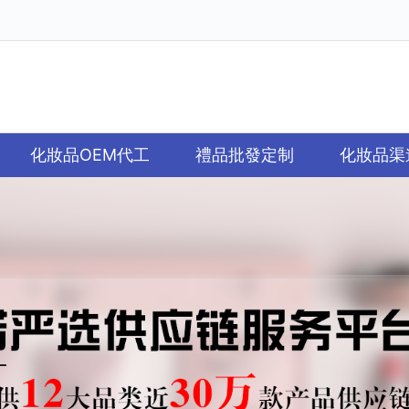
化妝品OEM代工
禮品批發定制
化妝品渠