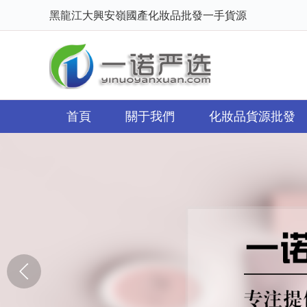
黑龍江大興安嶺國產化妝品批發一手貨源
首頁
關于我們
化妝品貨源批發