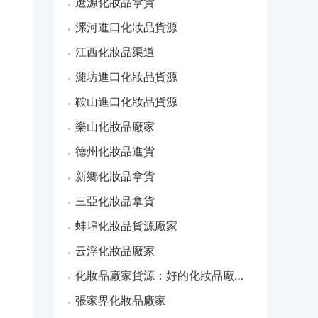
遼源化妝品拿貨
漯河進口化妝品貨源
江西化妝品渠道
濰坊進口化妝品貨源
鞍山進口化妝品貨源
樂山化妝品廠家
德州化妝品進貨
新鄉化妝品拿貨
三亞化妝品拿貨
蚌埠化妝品貨源廠家
云浮化妝品廠家
化妝品廠家貨源：好的化妝品廠家貨源怎么才能找到？化妝品廠家貨源如何找？
張家界化妝品廠家