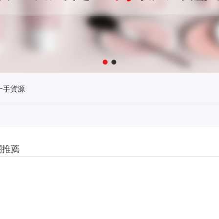
一手貨源
關推薦