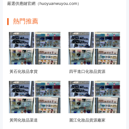
嚴選供應鏈官網（huoyuanwuyou.com）
熱門推薦
黃石化妝品拿貨
四平進口化妝品貨源
黃岡化妝品渠道
麗江化妝品貨源廠家