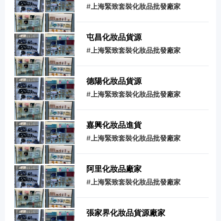
#
上海緊致套裝化妝品批發廠家
貨源?方法有哪些?-一諾嚴選化妝品開店運
營的模式有很多種,有一些直接是生產廠家
開店運營,還有一些是中間商開店運營,那么,
屯昌化妝品貨源
對于中間商來說,需要找到合適的貨源才可
以獲得不錯的利潤,那么化妝品開店怎么找
#
上海緊致套裝化妝品批發廠家
一手貨源?..
德陽化妝品貨源
#
上海緊致套裝化妝品批發廠家
嘉興化妝品進貨
#
上海緊致套裝化妝品批發廠家
阿里化妝品廠家
#
上海緊致套裝化妝品批發廠家
張家界化妝品貨源廠家