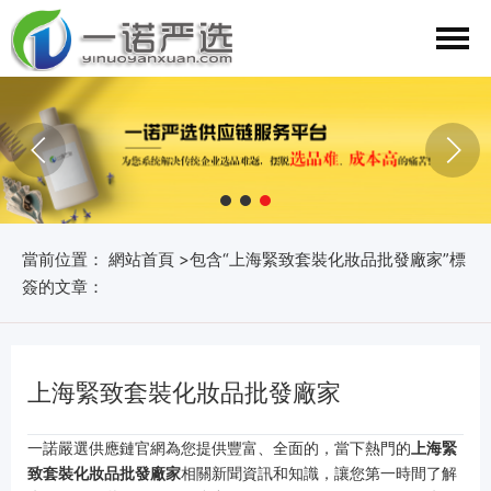
當前位置：
網站首頁
>包含“上海緊致套裝化妝品批發廠家”標
簽的文章：
上海緊致套裝化妝品批發廠家
一諾嚴選供應鏈官網為您提供豐富、全面的，當下熱門的
上海緊
致套裝化妝品批發廠家
相關新聞資訊和知識，讓您第一時間了解