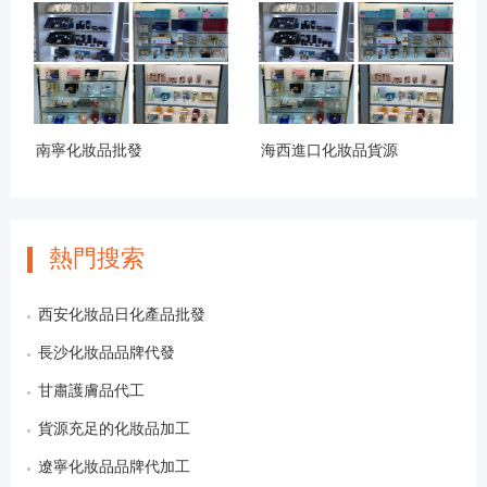
南寧化妝品批發
海西進口化妝品貨源
熱門搜索
西安化妝品日化產品批發
長沙化妝品品牌代發
甘肅護膚品代工
貨源充足的化妝品加工
遼寧化妝品品牌代加工