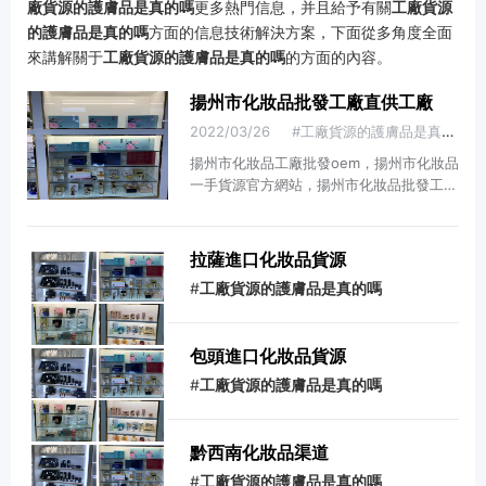
廠貨源的護膚品是真的嗎
更多熱門信息，并且給予有關
工廠貨源
的護膚品是真的嗎
方面的信息技術解決方案，下面從多角度全面
來講解關于
工廠貨源的護膚品是真的嗎
的方面的內容。
揚州市化妝品批發工廠直供工廠
2022/03/26
#工廠貨源的護膚品是真的嗎
揚州市化妝品工廠批發oem，揚州市化妝品
一手貨源官方網站，揚州市化妝品批發工廠
直供工廠。上周有很多朋友在問揚州市化妝
品批發工廠直供工廠，看來大家在這方面還
不夠了解，所以現在呢，我就來給大家好好
拉薩進口化妝品貨源
的講講有關揚州市化妝品批發工廠直供工廠
#
工廠貨源的護膚品是真的嗎
的具體內容，希望可以更好的幫助到大家！
揚州市化妝品批發工廠直供工廠,本平臺專
注于美妝產品供應鏈領域，始終以美妝客戶
包頭進口化妝品貨源
的需求為導向，整...
#
工廠貨源的護膚品是真的嗎
黔西南化妝品渠道
#
工廠貨源的護膚品是真的嗎