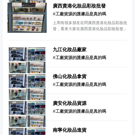
廣西貴港化妝品彩妝批發
#
工廠貨源的護膚品是真的嗎
上周有很多朋友在問廣西貴港化妝品彩妝批
發，看來大家在廣西貴港化妝品彩妝批發這
方面還不夠了解，所以現在呢，我就來給大
家好好的講講有關廣西貴港化妝品彩妝批發
的具體內容，希望可以更好的幫助到大家！
九江化妝品廠家
廣州化妝品手工活_想在一諾嚴選找手工活
#
工廠貨源的護膚品是真的嗎
加工帶...在一諾嚴選里面找手工活的話,現
在比較難弄,你想找的話,你可以在一諾嚴選
上面看看。這是化妝品一手貨源的線上平
佛山化妝品拿貨
臺。里面有一些商家會發布手工活,但是不
多。2、在廣州小商...浙江有批發化妝品工
#
工廠貨源的護膚品是真的嗎
廠嗎.
廣安化妝品貨源
#
工廠貨源的護膚品是真的嗎
南寧化妝品進貨