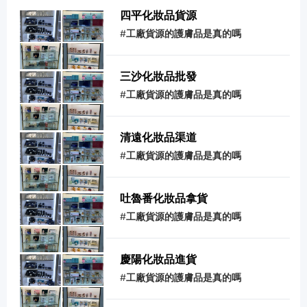
解，所以現在呢，我就來給大家好好的講講
四平化妝品貨源
有關西藏妝品批發公司工廠的具體內容，希
#
工廠貨源的護膚品是真的嗎
望可以更好的幫助到大家！西藏妝品批發公
司工廠,找這樣的化妝品貨源進貨 [免合作
費] 零經驗無門檻輕松當老板，化妝品合作
三沙化妝品批發
貨源「全國_多家合作案例」一手貨源超低
價供貨_一站式扶持開店，正規產品+大品
#
工廠貨源的護膚品是真的嗎
牌開店更放心。
清遠化妝品渠道
#
工廠貨源的護膚品是真的嗎
吐魯番化妝品拿貨
#
工廠貨源的護膚品是真的嗎
慶陽化妝品進貨
#
工廠貨源的護膚品是真的嗎