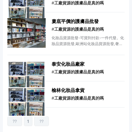
#
工廠貨源的護膚品是真的嗎
婁底平價的護膚品批發
#
工廠貨源的護膚品是真的嗎
化妝品貨源批發-可貨到付款-一件代發。化
妝品貨源批發,歐洲站化妝品貨源批發,奢侈
品牌,廠家直銷,貨源充足,值得信賴,正品貨
源廠家,可信賴,支持貨到付款,歡迎來電咨
詢,工廠直銷,值得您信賴化妝品進貨渠道。
泰安化妝品廠家
#
工廠貨源的護膚品是真的嗎
榆林化妝品拿貨
#
工廠貨源的護膚品是真的嗎
??
1
??