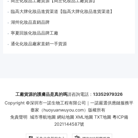
商丘化妝品工廠貨源【商丘化妝品工廠貨源】
臨高大牌化妝品進貨渠道【臨高大牌化妝品進貨渠道】
湖州化妝品直銷品牌
寧夏回族化妝品品牌工廠
通化化妝品廠家直銷一手貨源
工廠貨源的護膚品是真的嗎
請咨詢電話：
13352979326
Copyright ©深圳市一諾生物工程有限公司｜一諾嚴選供應鏈服務平
臺家（huoyuanwuyou.com）版權所有
免責聲明
城市導航地圖
網站地圖
XML地圖
TXT地圖
粵ICP備
2021144587號