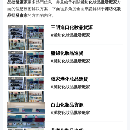
品批發廠家
更多熱門信息，并且給予有關
濰坊化妝品批發廠家
方
面的信息技術解決方案，下面從多角度全面來講解關于
濰坊化妝
品批發廠家
的方面的內容。
三明進口化妝品貨源
#
濰坊化妝品批發廠家
盤錦化妝品進貨
#
濰坊化妝品批發廠家
張家港化妝品進貨
#
濰坊化妝品批發廠家
白山化妝品貨源
#
濰坊化妝品批發廠家